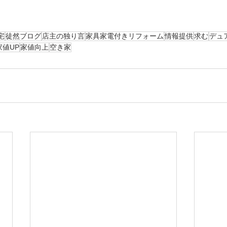
宅
徒然ブログ
店主の独り言
家具家電付きリフォーム
情報提供
求む
デュ
家値UP
家値向上
空き家