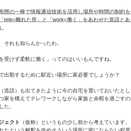
形態の一種で情報通信技術を活用し場所や時間の制約を
tele=離れた所」と「work=働く」をあわせた造語と
）
　それも知らんかったわ。
を受けず柔軟に働く」ってのはいいもんですね。
で出勤するために駅近い場所に家必要でしょうか？
（造語）も出てきたように今の自宅を置いておいたとし
つ家を構えてテレワークしながら家族と余暇を過ごすの
した。
ジェクト
（仮称）というもの少し前から考えています。
れたという解釈を改めそういう場所に密にならない程度