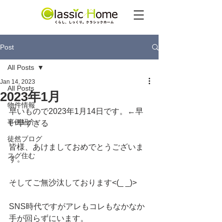
Post
All Posts
Jan 14, 2023
All Posts
2023年1月
物件情報
早いもので2023年1月14日です。←早
事例紹介
い早すぎる
徒然ブログ
皆様、あけましておめでとうございま
スグ住む
す。
そしてご無沙汰しております<(_ _)>
SNS時代ですがアレもコレもなかなか
手が回らずにいます。