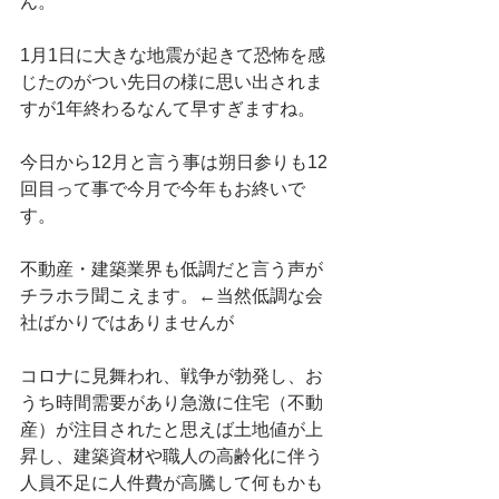
ん。
1月1日に大きな地震が起きて恐怖を感
じたのがつい先日の様に思い出されま
すが1年終わるなんて早すぎますね。
今日から12月と言う事は朔日参りも12
回目って事で今月で今年もお終いで
す。
不動産・建築業界も低調だと言う声が
チラホラ聞こえます。←当然低調な会
社ばかりではありませんが
コロナに見舞われ、戦争が勃発し、お
うち時間需要があり急激に住宅（不動
産）が注目されたと思えば土地値が上
昇し、建築資材や職人の高齢化に伴う
人員不足に人件費が高騰して何もかも