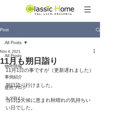
Post
All Posts
Nov 4, 2021
All Posts
11月も朔日詣り
物件情報
11月1日の事ですが（更新遅れました）
事例紹介
朔日詣り行けました。
徒然ブログ
スグ住む
当日は天候に恵まれ秋晴れの気持ちい
い日でした。