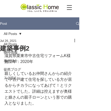
Post
All Posts
Jul 26, 2021
All Posts
建築事例2
物件情報
滋賀県栗東市中古住宅リフォームK様
事例紹介
施工年：2020年
徒然ブログ
親しくしているお仲間さんからの紹介
スグ住む
で中古戸建て住宅を探している方が居
るからチカラになってあげて！とリク
エストでした。詳細は控えますが奥様
と娘さんの親子ローンという形での購
入となりました。