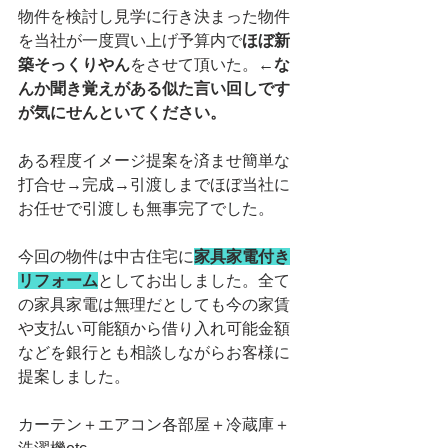
物件を検討し見学に行き決まった物件
を当社が一度買い上げ予算内で
ほぼ新
築そっくりやん
をさせて頂いた。←
な
んか聞き覚えがある似た言い回しです
が気にせんといてください。
ある程度イメージ提案を済ませ簡単な
打合せ→完成→引渡しまでほぼ当社に
お任せで引渡しも無事完了でした。
今回の物件は中古住宅に
家具家電付き
リフォーム
としてお出しました。全て
の家具家電は無理だとしても今の家賃
や支払い可能額から借り入れ可能金額
などを銀行とも相談しながらお客様に
提案しました。
カーテン＋エアコン各部屋＋冷蔵庫＋