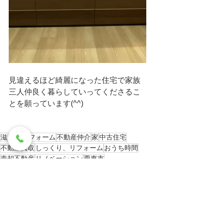
見違えるほど綺麗になった住宅で家族
三人仲良く暮らしていってくださるこ
とを願っています(^^)
滋賀県
リフォーム
不動産仲介
家
中古住宅
不動産買取
しっくり、リフォーム
おうち時間
売却不動産
リノベーション
栗東市
家具家電付きリフォーム
ほぼ新築
事例紹介