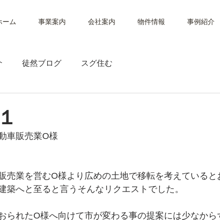
ホーム
事業案内
会社案内
物件情報
事例紹介
介
徒然ブログ
スグ住む
１
動車販売業O様
販売業を営むO様より広めの土地で移転を考えていると
建築へと至ると言うそんなリクエストでした。
おられたO様へ向けて市が変わる事の提案には少なから