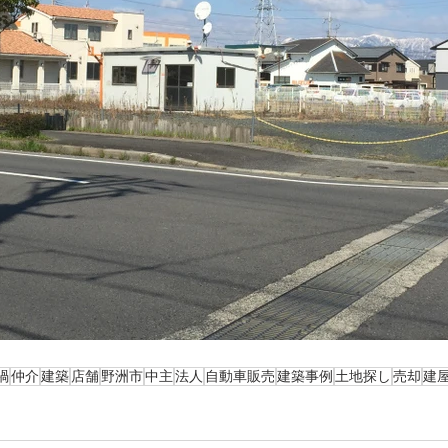
禍
仲介
建築
店舗
野洲市
中主
法人
自動車販売
建築事例
土地探し
売却
建