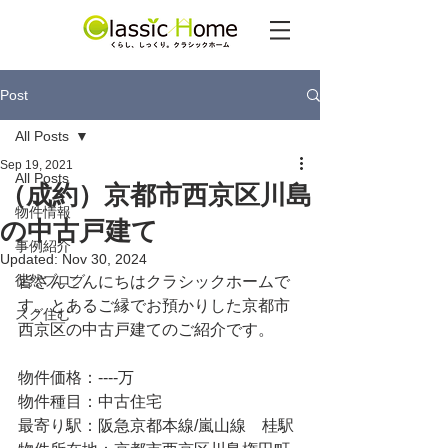
Post
All Posts
Sep 19, 2021
All Posts
（成約）京都市西京区川島
物件情報
の中古戸建て
事例紹介
Updated:
Nov 30, 2024
徒然ブログ
皆さんこんにちはクラシックホームで
す。とあるご縁でお預かりした京都市
スグ住む
西京区の中古戸建てのご紹介です。
物件価格：----万
物件種目：中古住宅
最寄り駅：阪急京都本線/嵐山線　桂駅