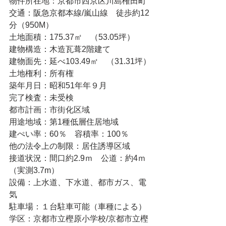
物件所在地：京都市西京区川島権田町
交通：阪急京都本線/嵐山線　徒歩約12
分（950M）
土地面積：175.37㎡　（53.05坪）
建物構造：木造瓦葺2階建て
建物面先：延べ103.49㎡　（31.31坪）
土地権利：所有権
築年月日：昭和51年年９月
完了検査：未受検
都市計画：市街化区域
用途地域：第1種低層住居地域
建ぺい率：60％　容積率：100％
他の法令上の制限：居住誘導区域
接道状況：間口約2.9ｍ　公道：約4ｍ
（実測3.7m）
設備：上水道、下水道、都市ガス、電
気
駐車場：１台駐車可能（車種による）
学区：京都市立樫原小学校/京都市立樫