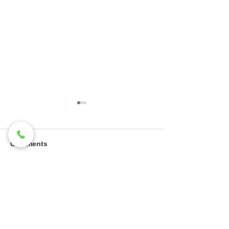
Comments
住宅ローン
Write a comment...
創業８周年でございます
(^^)