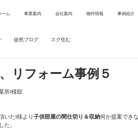
ホーム
事業案内
会社案内
物件情報
事例紹介
介
徒然ブログ
スグ住む
、リフォーム事例５
某所I様邸
頂いたI様より
子供部屋の間仕切り＆収納
何か提案でき
した。