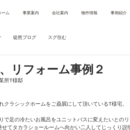
ホーム
事業案内
会社案内
物件情報
事例紹介
介
徒然ブログ
スグ住む
、リフォーム事例２
某所T様邸
れクラシックホームをご贔屓にして頂いているT様宅。
りで足の冷たいお風呂をユニットバスに変えたいとのリ
乗せてタカラショールームへ向かい二人してじっくり説